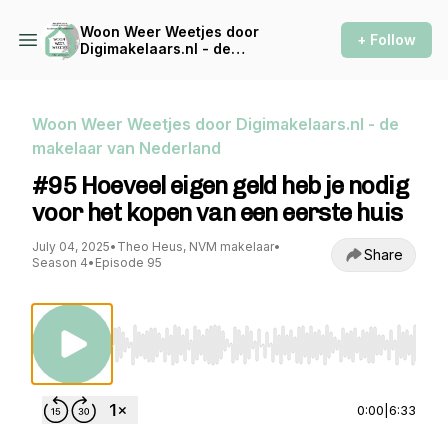
Woon Weer Weetjes door
+ Follow
Digimakelaars.nl - de
makelaar van Nederland
Woon Weer Weetjes door Digimakelaars.nl - de
makelaar van Nederland
#95 Hoeveel eigen geld heb je nodig
voor het kopen van een eerste huis
July 04, 2025
•
Theo Heus, NVM makelaar
•
Share
Season 4
•
Episode 95
Use Left/Right to seek, Home/End to jump to st
0:00
|
6:33