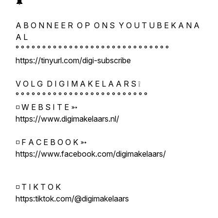
🔔
A B O N N E E R O P O N S Y O U T U B E K A N A
A L
° ° ° ° ° ° ° ° ° ° ° ° ° ° ° ° ° ° ° ° ° ° ° ° ° ° ° ° °
https://tinyurl.com/digi-subscribe
V O L G D I G I M A K E L A A R S ❕
° ° ° ° ° ° ° ° ° ° ° ° ° ° ° ° ° ° ° ° ° ° ° ° °
◽ W E B S I T E ➳
https://www.digimakelaars.nl/
◽ F A C E B O O K ➳
https://www.facebook.com/digimakelaars/
◽ T I K T O K
https:tiktok.com/@digimakelaars