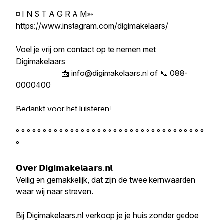
◽ I N S T A G R A M➳
https://www.instagram.com/digimakelaars/
Voel je vrij om contact op te nemen met
Digimakelaars
📩 info@digimakelaars.nl of 📞 088-
0000400
Bedankt voor het luisteren!
° ° ° ° ° ° ° ° ° ° ° ° ° ° ° ° ° ° ° ° ° ° ° ° ° ° ° ° ° ° ° ° ° ° °
°
𝗢𝘃𝗲𝗿 𝗗𝗶𝗴𝗶𝗺𝗮𝗸𝗲𝗹𝗮𝗮𝗿𝘀.𝗻𝗹
Veilig en gemakkelijk, dat zijn de twee kernwaarden
waar wij naar streven.
Bij Digimakelaars.nl verkoop je je huis zonder gedoe