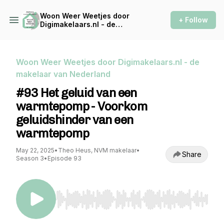
Woon Weer Weetjes door
+ Follow
Digimakelaars.nl - de
makelaar van Nederland
Woon Weer Weetjes door Digimakelaars.nl - de
makelaar van Nederland
#93 Het geluid van een
warmtepomp - Voorkom
geluidshinder van een
warmtepomp
May 22, 2025
•
Theo Heus, NVM makelaar
•
Share
Season 3
•
Episode 93
Use Left/Right to seek, Home/End to jump to st