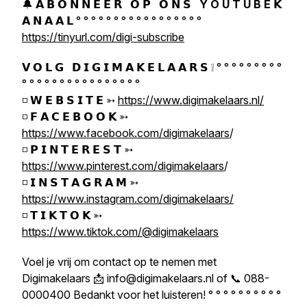
🔔 𝗔 𝗕 𝗢 𝗡 𝗡 𝗘 𝗘 𝗥 𝗢 𝗣 𝗢 𝗡 𝗦
Y O U T U B E
𝗞
𝗔 𝗡 𝗔 𝗔 𝗟 ° ° ° ° ° ° ° ° ° ° ° ° ° ° ° ° °
https://tinyurl.com/digi-subscribe
𝗩 𝗢 𝗟 𝗚 𝗗 𝗜 𝗚 𝗜 𝗠 𝗔 𝗞 𝗘 𝗟 𝗔 𝗔 𝗥 𝗦 ❕ ° ° ° ° ° ° ° ° °
° ° ° ° ° ° ° ° ° ° ° ° ° ° ° °
◽ 𝗪 𝗘 𝗕 𝗦 𝗜 𝗧 𝗘 ➳
https://www.digimakelaars.nl/
◽ 𝗙 𝗔 𝗖 𝗘 𝗕 𝗢 𝗢 𝗞 ➳
https://www.facebook.com/digimakelaars
/
◽ 𝗣 𝗜 𝗡 𝗧 𝗘 𝗥 𝗘 𝗦 𝗧 ➳
https://www.pinterest.com/digimakelaars
/
◽ 𝗜 𝗡 𝗦 𝗧 𝗔 𝗚 𝗥 𝗔 𝗠 ➳
https://www.instagram.com/digimakelaars/
◽ 𝗧 𝗜 𝗞 𝗧 𝗢 𝗞 ➳
https://www.tiktok.com/@digimakelaars
Voel je vrij om contact op te nemen met
Digimakelaars 📩 info@digimakelaars.nl of 📞 088-
0000400 Bedankt voor het luisteren! ° ° ° ° ° ° ° ° ° °